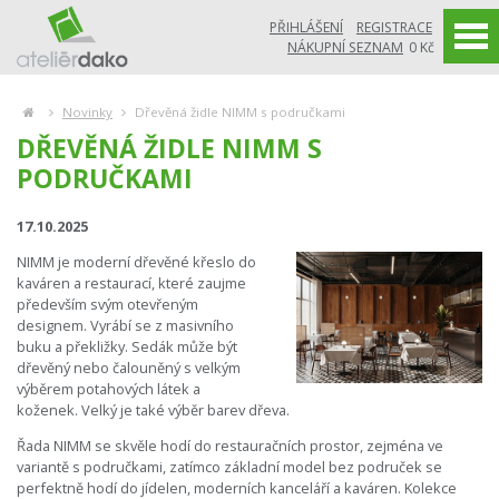
PŘIHLÁŠENÍ
REGISTRACE
NÁKUPNÍ SEZNAM
0 Kč
Novinky
Dřevěná židle NIMM s područkami
DŘEVĚNÁ ŽIDLE NIMM S
PODRUČKAMI
17.10.2025
NIMM je moderní dřevěné křeslo do
kaváren a restaurací, které zaujme
především svým otevřeným
designem. Vyrábí se z masivního
buku a překližky. Sedák může být
dřevěný nebo čalouněný s velkým
výběrem potahových látek a
koženek. Velký je také výběr barev dřeva.
Řada NIMM se skvěle hodí do restauračních prostor, zejména ve
variantě s područkami, zatímco základní model bez područek se
perfektně hodí do jídelen, moderních kanceláří a kaváren. Kolekce