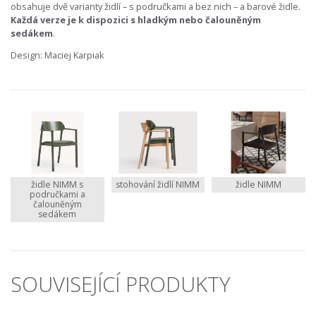
obsahuje dvě varianty židlí – s područkami a bez nich – a barové židle.
Každá verze je k dispozici s hladkým nebo čalouněným
sedákem
.
Design: Maciej Karpiak
židle NIMM s
stohování židlí NIMM
židle NIMM
područkami a
čalouněným
sedákem
SOUVISEJÍCÍ PRODUKTY