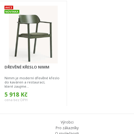
DŘEVĚNÉ KŘESLO NIMM
Nimm je moderní dřevěné křeslo
do kaváren a restaurací,
které zaujme...
5 918 Kč
cena bez DPH
Výrobci
Pro zákazníky
O společnosti